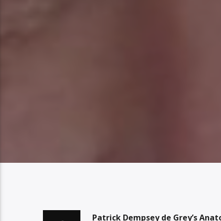
Patrick Dempsey de Grey’s Anato