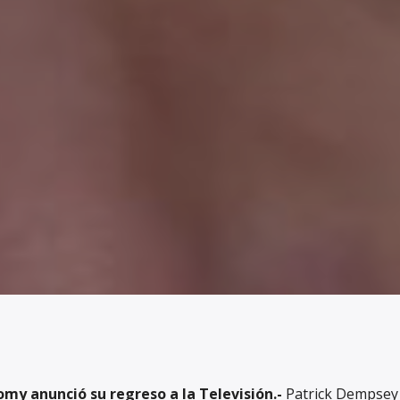
my anunció su regreso a la Televisión.-
Patrick Dempsey