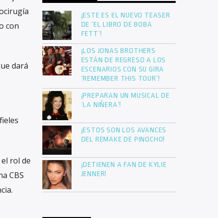
ocirugía
¡ESTE ES EL NUEVO TEASER
ro con
DE ‘EL LIBRO DE BOBA
FETT’!
¡LOS JONAS BROTHERS
ESTÁN DE REGRESO A LOS
que dará
ESCENARIOS CON SU GIRA
‘REMEMBER THIS TOUR’!
¡PREPARAN UN MUSICAL DE
‘LA NIÑERA’!
ieles
¡ESTOS SON LOS AVANCES
DEL REMAKE DE PINOCHO!
el rol de
¡DETIENEN A FAN DE KYLIE
ena CBS
JENNER!
cia.