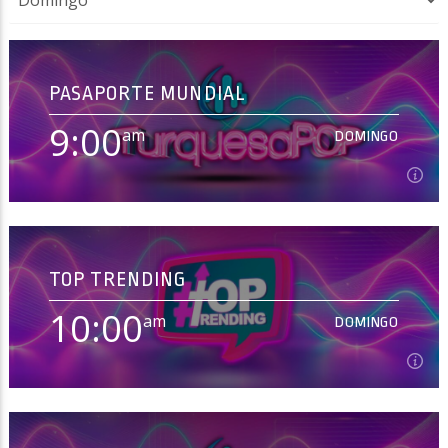
PASAPORTE MUNDIAL
Haahil FM
9:00
am
DOMINGO
9:00
am
DOMINGO
TOP TRENDING
[...]
10:00
am
DOMINGO
Ver Más
10:00
am
DOMINGO