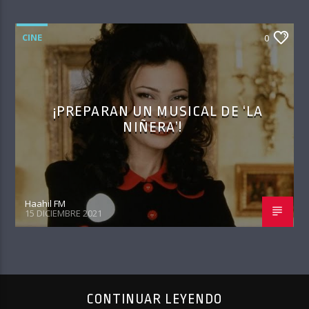
CINE
0
¡PREPARAN UN MUSICAL DE ‘LA
NIÑERA’!
Haahil FM
15 DICIEMBRE 2021
CONTINUAR LEYENDO