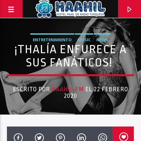
ENTRETENIMIENTO
MUSIC
NEWS
¡THALÍA ENFURECE A
SUS FANÁTICOS!
ESCRITO POR
HAAHIL FM
EL 22 FEBRERO
2020
PROGRAMA ACTUAL
BALADAS
8:00 PM
10:00 PM