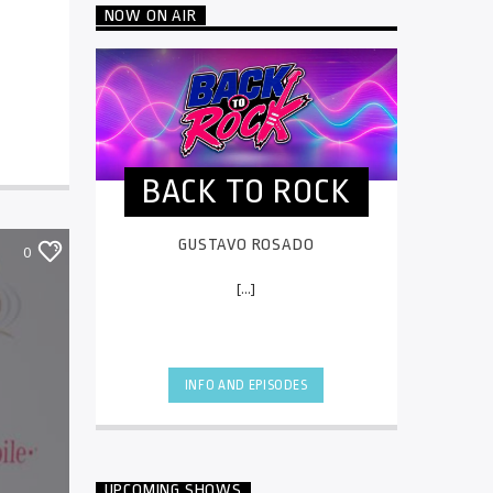
NOW ON AIR
BACK TO ROCK
GUSTAVO ROSADO
0
[...]
INFO AND EPISODES
UPCOMING SHOWS