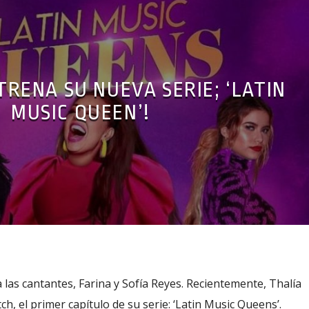
TRENA SU NUEVA SERIE; ‘LATIN
MUSIC QUEEN’!
 las cantantes, Farina y Sofía Reyes. Recientemente, Thalía
, el primer capítulo de su serie: ‘Latin Music Queens’.