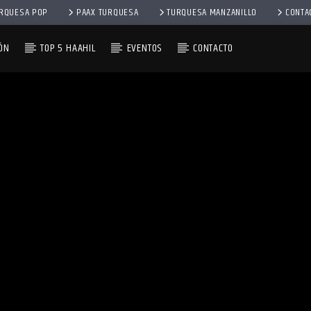
RQUESA POP
PAAX TURQUESA
TURQUESA MANZANILLO
CONTA
ÓN
TOP 5 HAAHIL
EVENTOS
CONTACTO