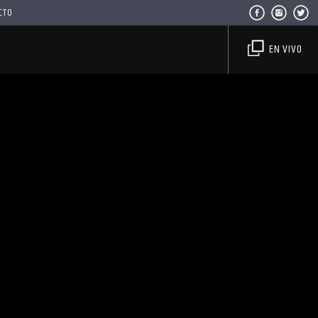
CTO
EN VIVO
Haahil FM