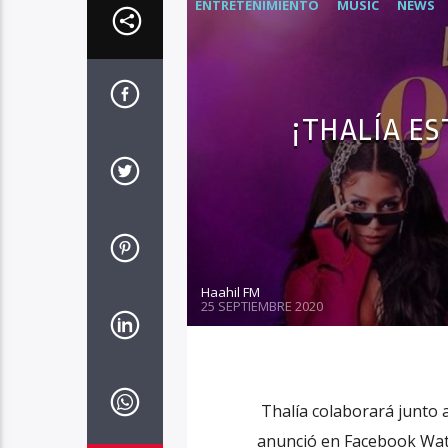
ENTRETENIMIENTO
MUSIC
NEWS
¡THALÍA ES
Haahil FM
25 SEPTIEMBRE 2020
Thalía colaborará junto a
anunció en Facebook Watch