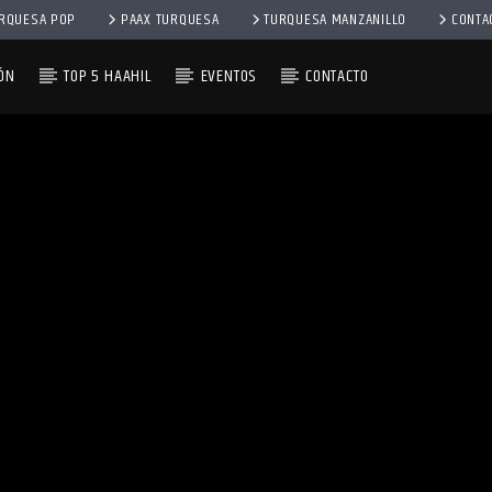
RQUESA POP
PAAX TURQUESA
TURQUESA MANZANILLO
CONTA
ÓN
TOP 5 HAAHIL
EVENTOS
CONTACTO