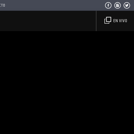
CTO
EN VIVO
Haahil FM