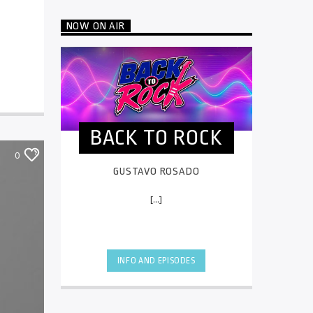
NOW ON AIR
BACK TO ROCK
0
GUSTAVO ROSADO
[...]
INFO AND EPISODES