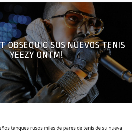
T OBSEQUIO SUS NUEVOS TENIS
YEEZY QNTM!
eños tanques rusos miles de pares de tenis de su nueva