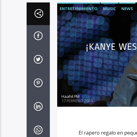
ENTRETENIMIENTO
MUSIC
NEWS
¡KANYE WES
Haahil FM
17 FEBRERO 2020
El rapero regalo en pequ