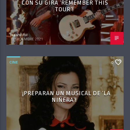
CON SU GIRA ‘REMEMBER THIS
TOUR’!
Haahil FM
15 DICIEMBRE 2021
CINE
0
¡PREPARAN UN MUSICAL DE ‘LA
NIÑERA’!