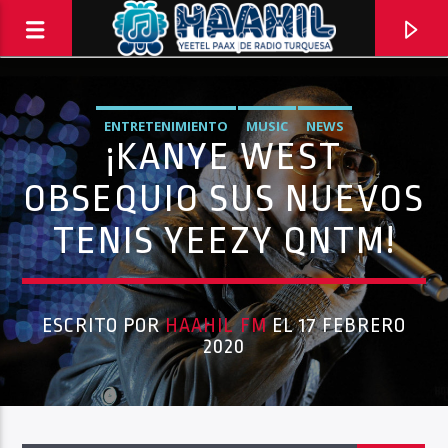
ENTRETENIMIENTO
MUSIC
NEWS
¡KANYE WEST
OBSEQUIO SUS NUEVOS
TENIS YEEZY QNTM!
ESCRITO POR
HAAHIL FM
EL 17 FEBRERO
2020
PROGRAMA ACTUAL
ELECTRICITY
10:00 PM
11:59 PM