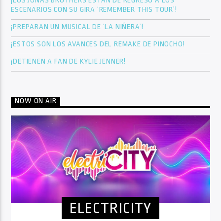
¡LOS JONAS BROTHERS ESTÁN DE REGRESO A LOS
ESCENARIOS CON SU GIRA ‘REMEMBER THIS TOUR’!
¡PREPARAN UN MUSICAL DE ‘LA NIÑERA’!
¡ESTOS SON LOS AVANCES DEL REMAKE DE PINOCHO!
¡DETIENEN A FAN DE KYLIE JENNER!
NOW ON AIR
ELECTRICITY