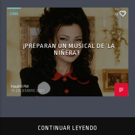
CINE
0
¡PREPARAN UN MUSICAL DE ‘LA
NIÑERA’!
Haahil FM
15 DICIEMBRE 2021
CONTINUAR LEYENDO