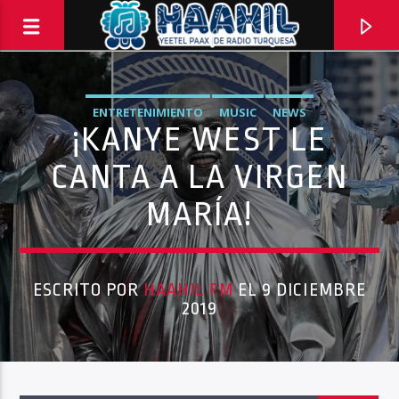
ENTRETENIMIENTO
MUSIC
NEWS
¡KANYE WEST LE
CANTA A LA VIRGEN
MARÍA!
ESCRITO POR
HAAHIL FM
EL 9 DICIEMBRE
2019
PROGRAMA ACTUAL
PASAPORTE MUNDIAL
9:00 AM
10:00 AM