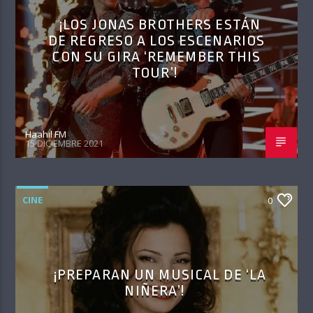
¡LOS JONAS BROTHERS ESTÁN
DE REGRESO A LOS ESCENARIOS
CON SU GIRA ‘REMEMBER THIS
TOUR’!
Haahil FM
15 DICIEMBRE 2021
CINE
0
¡PREPARAN UN MUSICAL DE ‘LA
NIÑERA’!