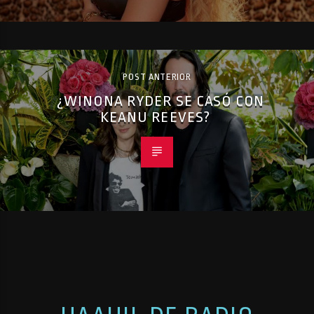
POST ANTERIOR
¿WINONA RYDER SE CASÓ CON
KEANU REEVES?