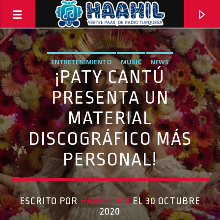
ENTRETENIMIENTO
MUSIC
NEWS
¡PATY CANTÚ
PRESENTA UN
MATERIAL
DISCOGRÁFICO MÁS
PERSONAL!
PROGRAMA ACTUAL
ESCRITO POR
HAAHIL FM
EL 30 OCTUBRE
INFORMATIVO TURQUESA – 1RA EMISIÓN
2020
6:30 AM
8:30 AM