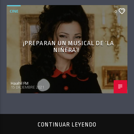
CINE
0
¡PREPARAN UN MUSICAL DE ‘LA
NIÑERA’!
Haahil FM
15 DICIEMBRE 2021
CONTINUAR LEYENDO