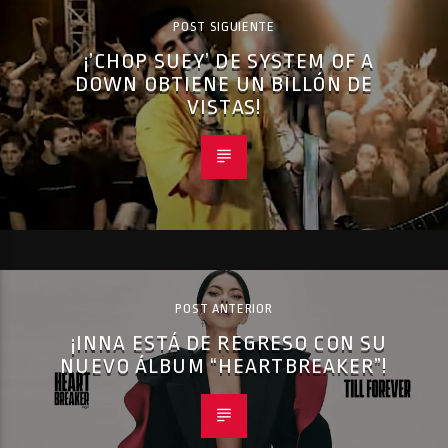
POST SIGUIENTE
¡’CHOP SUEY’ DE SYSTEM OF A
DOWN OBTIENE UN BILLÓN DE
VISTAS!
POST ANTERIOR
¡INNA ESTÁ DE REGRESO CON SU
NUEVO ÁLBUM “HEARTBREAKER”!