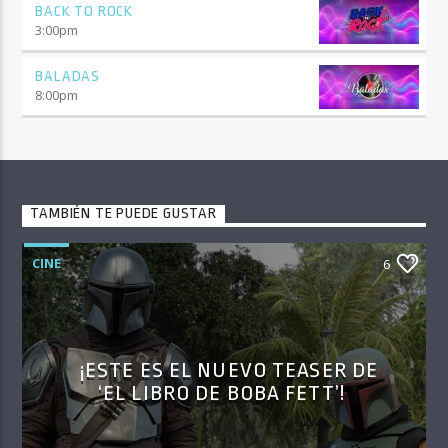
BACK TO ROCK
3:00
pm
BALADAS
8:00
pm
TAMBIÉN TE PUEDE GUSTAR
CINE
6
¡ESTE ES EL NUEVO TEASER DE
‘EL LIBRO DE BOBA FETT’!