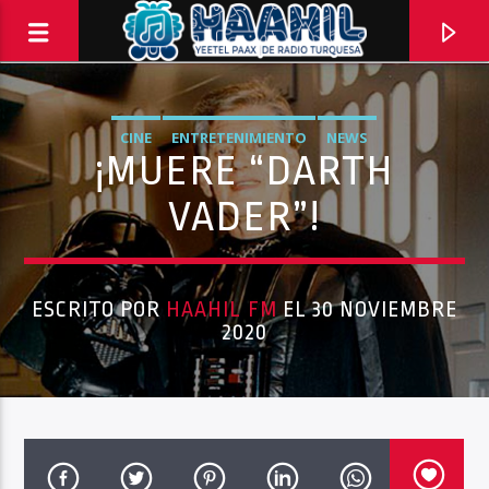
CINE
ENTRETENIMIENTO
NEWS
¡MUERE “DARTH
VADER”!
ESCRITO POR
HAAHIL FM
EL 30 NOVIEMBRE
2020
PROGRAMA ACTUAL
COMPLACENCIAS EXPRESS
11:00 AM
1:00 PM