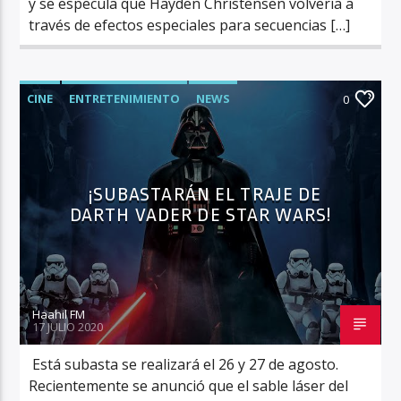
y se especula que Hayden Christensen volvería a
través de efectos especiales para secuencias […]
CINE
ENTRETENIMIENTO
NEWS
0
¡SUBASTARÁN EL TRAJE DE
DARTH VADER DE STAR WARS!
Haahil FM
17 JULIO 2020
Está subasta se realizará el 26 y 27 de agosto.
Recientemente se anunció que el sable láser del