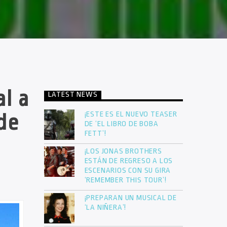
l a
LATEST NEWS
¡ESTE ES EL NUEVO TEASER
de
DE ‘EL LIBRO DE BOBA
FETT’!
¡LOS JONAS BROTHERS
ESTÁN DE REGRESO A LOS
ESCENARIOS CON SU GIRA
‘REMEMBER THIS TOUR’!
¡PREPARAN UN MUSICAL DE
‘LA NIÑERA’!