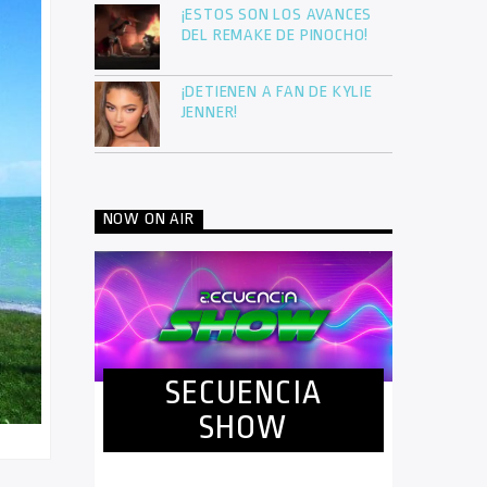
¡ESTOS SON LOS AVANCES
DEL REMAKE DE PINOCHO!
¡DETIENEN A FAN DE KYLIE
JENNER!
NOW ON AIR
SECUENCIA
SHOW