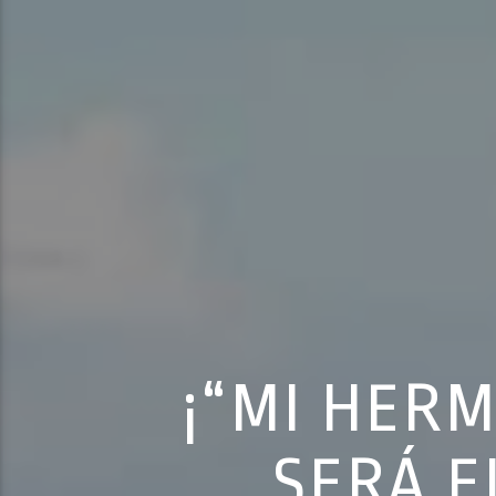
¡“MI HER
SERÁ E