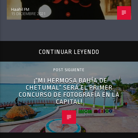
Haahil FM
15 DICIEMBRE 2021
CONTINUAR LEYENDO
POST SIGUIENTE
¡“MI HERMOSA BAHÍA DE
CHETUMAL” SERÁ EL PRIMER
CONCURSO DE FOTOGRAFÍA EN LA
CAPITAL!