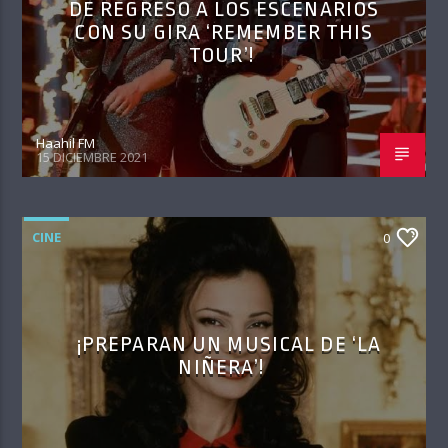
DE REGRESO A LOS ESCENARIOS
CON SU GIRA ‘REMEMBER THIS
TOUR’!
Haahil FM
15 DICIEMBRE 2021
CINE
0
¡PREPARAN UN MUSICAL DE ‘LA
NIÑERA’!