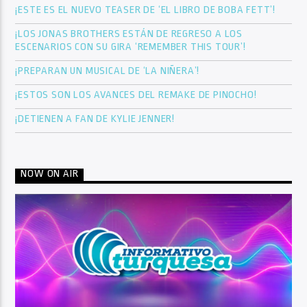
¡ESTE ES EL NUEVO TEASER DE ‘EL LIBRO DE BOBA FETT’!
¡LOS JONAS BROTHERS ESTÁN DE REGRESO A LOS
ESCENARIOS CON SU GIRA ‘REMEMBER THIS TOUR’!
¡PREPARAN UN MUSICAL DE ‘LA NIÑERA’!
¡ESTOS SON LOS AVANCES DEL REMAKE DE PINOCHO!
¡DETIENEN A FAN DE KYLIE JENNER!
NOW ON AIR