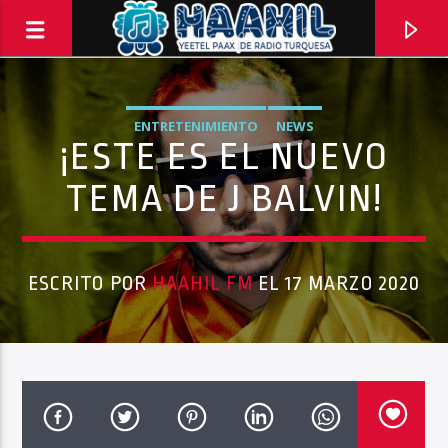
ENTRETENIMIENTO
NEWS
¡ESTE ES EL NUEVO
TEMA DE J BALVIN!
ESCRITO POR
HAAHIL FM
EL 17 MARZO 2020
PROGRAMA ACTUAL
INFORMATIVO TURQUESA – 1RA EMISIÓN
6:30 AM
8:30 AM