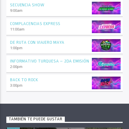
SECUENCIA SHOW
9:00
am
COMPLACENCIAS EXPRESS
11:00
am
DE RUTA CON VIAJERO MAYA
1:00
pm
INFORMATIVO TURQUESA – 2DA EMISIÓN
2:00
pm
BACK TO ROCK
3:00
pm
TAMBIÉN TE PUEDE GUSTAR