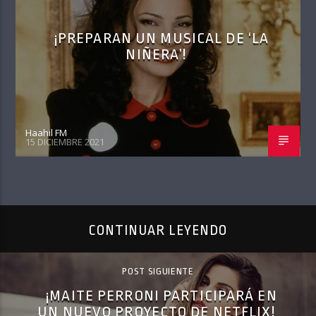
¡PREPARAN UN MUSICAL DE ‘LA
NIÑERA’!
Haahil FM
15 DICIEMBRE 2021
CONTINUAR LEYENDO
POST SIGUIENTE
¡MAITE PERRONI PARTICIPARÁ EN
UN NUEVO PROYECTO DE NETFLIX!