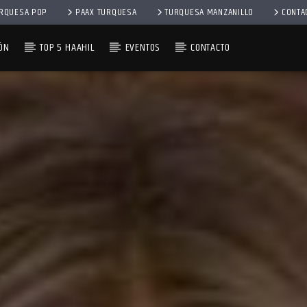
RQUESA POP
PAAX TURQUESA
TURQUESA MANZANILLO
CONTA
ÓN
TOP 5 HAAHIL
EVENTOS
CONTACTO