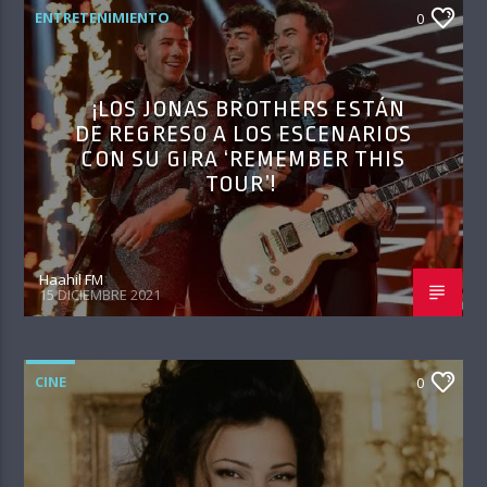
ENTRETENIMIENTO
0
¡LOS JONAS BROTHERS ESTÁN
DE REGRESO A LOS ESCENARIOS
CON SU GIRA ‘REMEMBER THIS
TOUR’!
Haahil FM
15 DICIEMBRE 2021
CINE
0