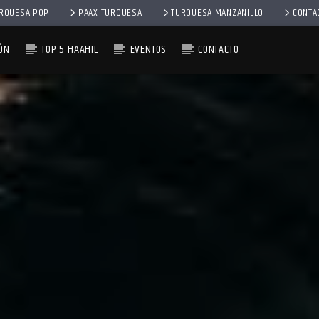
RQUESA POP
PAAX TURQUESA
TURQUESA MANZANILLO
CONTA
ÓN
TOP 5 HAAHIL
EVENTOS
CONTACTO
– 1RA EMISIÓN