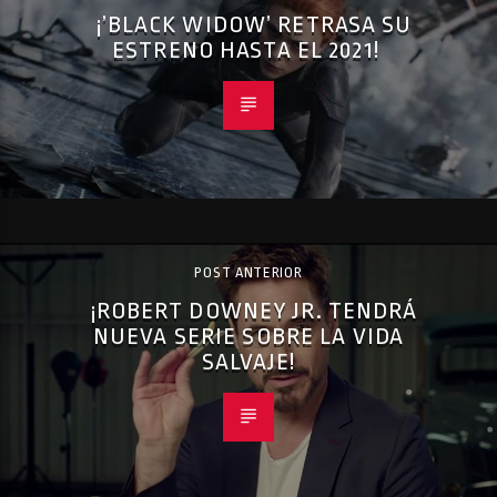
¡’BLACK WIDOW’ RETRASA SU
ESTRENO HASTA EL 2021!
POST ANTERIOR
¡ROBERT DOWNEY JR. TENDRÁ
NUEVA SERIE SOBRE LA VIDA
SALVAJE!