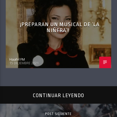
¡PREPARAN UN MUSICAL DE ‘LA
NIÑERA’!
Haahil FM
15 DICIEMBRE 2021
CONTINUAR LEYENDO
POST SIGUIENTE