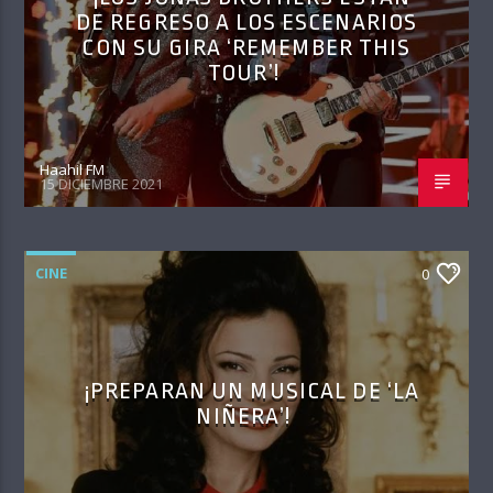
DE REGRESO A LOS ESCENARIOS
CON SU GIRA ‘REMEMBER THIS
TOUR’!
Haahil FM
15 DICIEMBRE 2021
CINE
0
¡PREPARAN UN MUSICAL DE ‘LA
NIÑERA’!