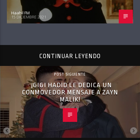
Haahil FM
15 DICIEMBRE 2021
CONTINUAR LEYENDO
POST SIGUIENTE
¡GIGI HADID LE DEDICA UN
CONMOVEDOR MENSAJE A ZAYN
MALIK!