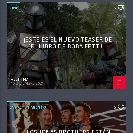
CINE
6
¡ESTE ES EL NUEVO TEASER DE
‘EL LIBRO DE BOBA FETT’!
Haahil FM
15 DICIEMBRE 2021
ENTRETENIMIENTO
0
¡LOS JONAS BROTHERS ESTÁN