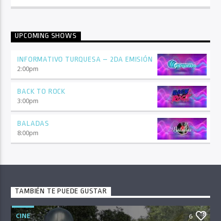
UPCOMING SHOWS
INFORMATIVO TURQUESA – 2DA EMISIÓN
2:00
pm
BACK TO ROCK
3:00
pm
BALADAS
8:00
pm
TAMBIÉN TE PUEDE GUSTAR
CINE
6