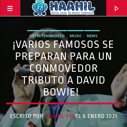
ENTRETENIMIENTO
MUSIC
NEWS
¡VARIOS FAMOSOS SE
PREPARAN PARA UN
CONMOVEDOR
TRIBUTO A DAVID
BOWIE!
PROGRAMA ACTUAL
ESCRITO POR
HAAHIL FM
EL 6 ENERO 2021
DE RUTA CON VIAJERO MAYA
1:00 PM
2:00 PM