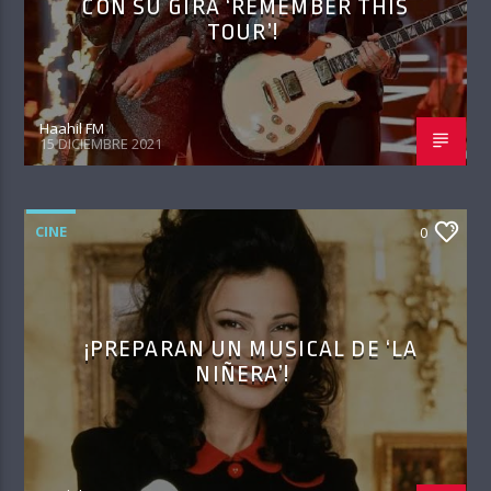
CON SU GIRA ‘REMEMBER THIS
TOUR’!
Haahil FM
15 DICIEMBRE 2021
CINE
0
¡PREPARAN UN MUSICAL DE ‘LA
NIÑERA’!