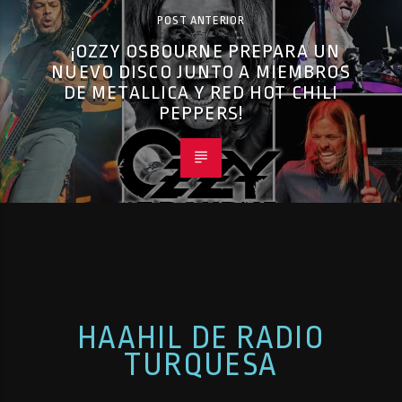
POST ANTERIOR
¡OZZY OSBOURNE PREPARA UN
NUEVO DISCO JUNTO A MIEMBROS
DE METALLICA Y RED HOT CHILI
PEPPERS!
HAAHIL DE RADIO
TURQUESA