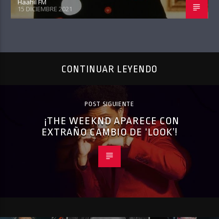
Haahil FM
15 DICIEMBRE 2021
CONTINUAR LEYENDO
POST SIGUIENTE
¡THE WEEKND APARECE CON
EXTRAÑO CAMBIO DE ‘LOOK’!