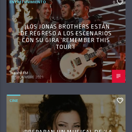
ENTRETENIMIENTO
0
¡LOS JONAS BROTHERS ESTÁN
DE REGRESO A LOS ESCENARIOS
CON SU GIRA ‘REMEMBER THIS
TOUR’!
Haahil FM
15 DICIEMBRE 2021
CINE
0