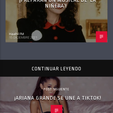
¡PREPARAN UN MUSICAL DE ‘LA
NIÑERA’!
Haahil FM
15 DICIEMBRE 2021
CONTINUAR LEYENDO
POST SIGUIENTE
¡ARIANA GRANDE SE UNE A TIKTOK!