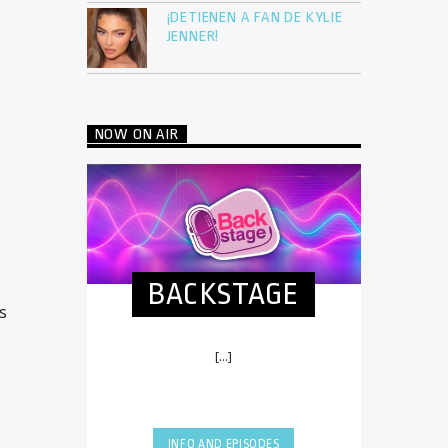
¡DETIENEN A FAN DE KYLIE
JENNER!
NOW ON AIR
BACKSTAGE
s
[...]
INFO AND EPISODES