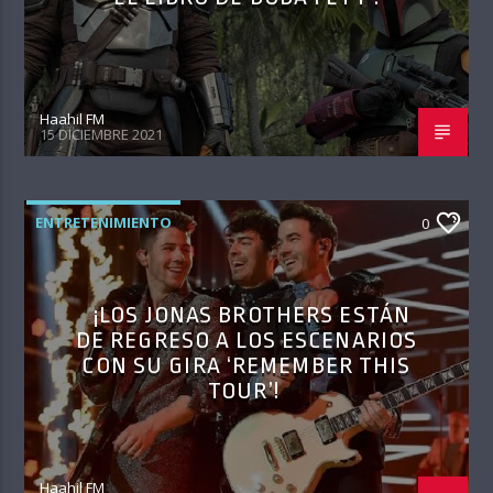
Haahil FM
15 DICIEMBRE 2021
ENTRETENIMIENTO
0
¡LOS JONAS BROTHERS ESTÁN
DE REGRESO A LOS ESCENARIOS
CON SU GIRA ‘REMEMBER THIS
TOUR’!
Haahil FM