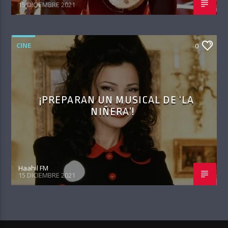
15 DICIEMBRE 2021
CINE
0
¡PREPARAN UN MUSICAL DE ‘LA
NIÑERA’!
Haahil FM
15 DICIEMBRE 2021