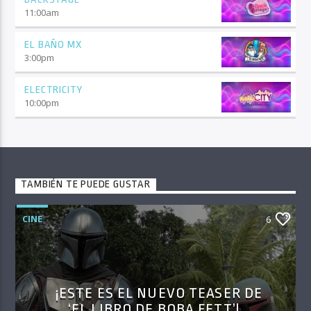
11:00
am
EL BAÑO MX
3:00
pm
ELECTRICITY
10:00
pm
TAMBIÉN TE PUEDE GUSTAR
CINE
6
¡ESTE ES EL NUEVO TEASER DE
‘EL LIBRO DE BOBA FETT’!