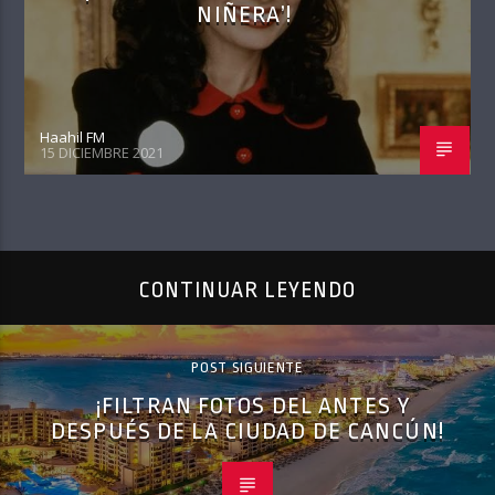
NIÑERA’!
Haahil FM
15 DICIEMBRE 2021
CONTINUAR LEYENDO
POST SIGUIENTE
¡FILTRAN FOTOS DEL ANTES Y
DESPUÉS DE LA CIUDAD DE CANCÚN!