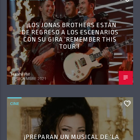
¡LOS JONAS BROTHERS ESTÁN
DE REGRESO A LOS ESCENARIOS
CON SU GIRA ‘REMEMBER THIS
TOUR’!
Haahil FM
15 DICIEMBRE 2021
CINE
0
¡PREPARAN UN MUSICAL DE ‘LA