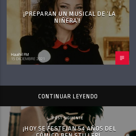
¡PREPARAN UN MUSICAL DE ‘LA
NIÑERA’!
Haahil FM
15 DICIEMBRE 2021
CONTINUAR LEYENDO
POST SIGUIENTE
¡HOY SE FESTEJAN 54 AÑOS DEL
CÓMICO BEN STILLER!