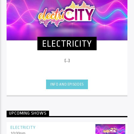
ELECTRICITY
[...]
INFO AND EPISODES
UPCOMING SHOWS
ELECTRICITY
10:00
pm