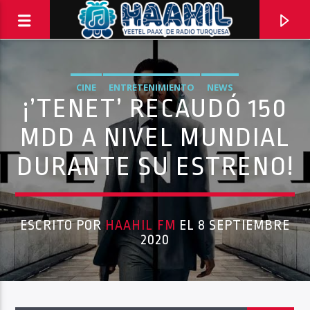
CINE
ENTRETENIMIENTO
NEWS
¡’TENET’ RECAUDÓ 150
MDD A NIVEL MUNDIAL
DURANTE SU ESTRENO!
ESCRITO POR
HAAHIL FM
EL 8 SEPTIEMBRE
2020
PROGRAMA ACTUAL
INFORMATIVO TURQUESA – 2DA EMISIÓN
2:00 PM
3:00 PM