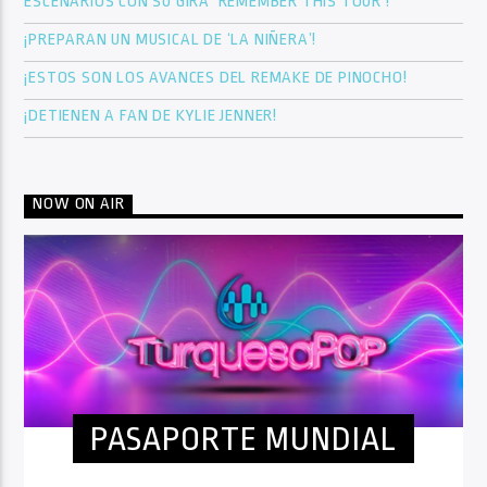
ESCENARIOS CON SU GIRA ‘REMEMBER THIS TOUR’!
¡PREPARAN UN MUSICAL DE ‘LA NIÑERA’!
¡ESTOS SON LOS AVANCES DEL REMAKE DE PINOCHO!
¡DETIENEN A FAN DE KYLIE JENNER!
NOW ON AIR
PASAPORTE MUNDIAL