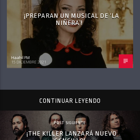
¡PREPARAN UN MUSICAL DE ‘LA
NIÑERA’!
Haahil FM
15 DICIEMBRE 2021
CONTINUAR LEYENDO
POST SIGUIENTE
¡THE KILLER LANZARÁ NUEVO