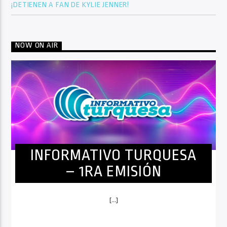
¡DETIENEN A FAN DE KYLIE JENNER!
NOW ON AIR
INFORMATIVO TURQUESA
– 1RA EMISIÓN
[...]