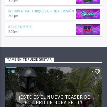
1:00
pm
INFORMATIVO TURQUESA – 2DA EMISIÓN
2:00
pm
BACK TO ROCK
3:00
pm
TAMBIÉN TE PUEDE GUSTAR
CINE
6
¡ESTE ES EL NUEVO TEASER DE
‘EL LIBRO DE BOBA FETT’!