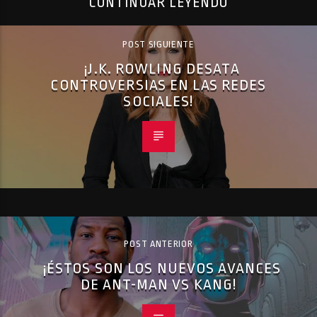
CONTINUAR LEYENDO
POST SIGUIENTE
¡J.K. ROWLING DESATA
CONTROVERSIAS EN LAS REDES
SOCIALES!
POST ANTERIOR
¡ÉSTOS SON LOS NUEVOS AVANCES
DE ANT-MAN VS KANG!