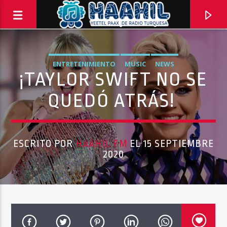
ENTRETENIMIENTO
MUSIC
NEWS
¡TAYLOR SWIFT NO SE
QUEDÓ ATRÁS!
ESCRITO POR
HAAHIL FM
EL 15 SEPTIEMBRE
2020
PROGRAMA ACTUAL
INFORMATIVO TURQUESA – 1RA EMISIÓN
6:30 AM
8:30 AM