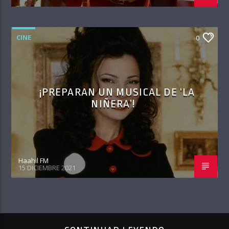
CINE
0
¡PREPARAN UN MUSICAL DE ‘LA
NIÑERA’!
Haahil FM
15 DICIEMBRE 2021