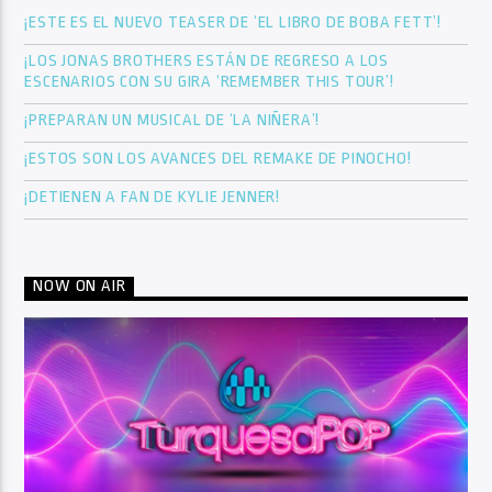
¡ESTE ES EL NUEVO TEASER DE ‘EL LIBRO DE BOBA FETT’!
¡LOS JONAS BROTHERS ESTÁN DE REGRESO A LOS
ESCENARIOS CON SU GIRA ‘REMEMBER THIS TOUR’!
¡PREPARAN UN MUSICAL DE ‘LA NIÑERA’!
¡ESTOS SON LOS AVANCES DEL REMAKE DE PINOCHO!
¡DETIENEN A FAN DE KYLIE JENNER!
NOW ON AIR