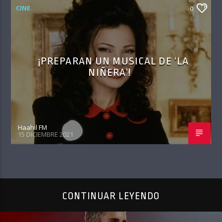
CINE
0
¡PREPARAN UN MUSICAL DE ‘LA
NIÑERA’!
Haahil FM
15 DICIEMBRE 2021
CONTINUAR LEYENDO