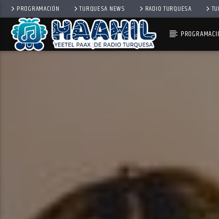
PROGRAMACIÓN
TURQUESA NEWS
RADIO TURQUESA
TU
PROGRAMACI
PROGRAMA ACTUAL
«ASÍ DEBE DE SER» CONDU
2:00 PM
3:00 PM