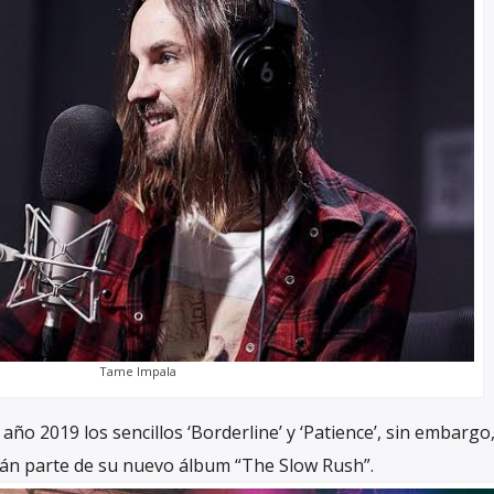
Tame Impala
año 2019 los sencillos ‘Borderline’ y ‘Patience’, sin embargo,
án parte de su nuevo álbum “The Slow Rush”.