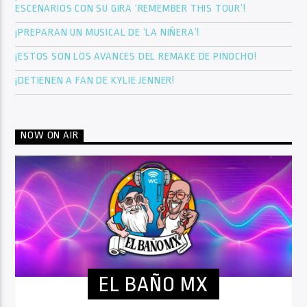
ESCENARIOS CON SU GIRA ‘REMEMBER THIS TOUR’!
¡PREPARAN UN MUSICAL DE ‘LA NIÑERA’!
¡ESTOS SON LOS AVANCES DEL REMAKE DE PINOCHO!
¡DETIENEN A FAN DE KYLIE JENNER!
NOW ON AIR
EL BAÑO MX