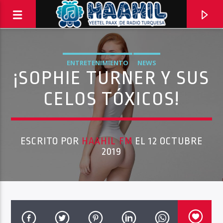
ENTRETENIMIENTO
NEWS
¡SOPHIE TURNER Y SUS
CELOS TÓXICOS!
ESCRITO POR
HAAHIL FM
EL 12 OCTUBRE
2019
PROGRAMA ACTUAL
EL BAÑO MX
3:00 PM
5:00 PM