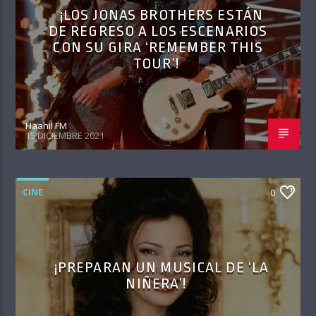
¡LOS JONAS BROTHERS ESTÁN
DE REGRESO A LOS ESCENARIOS
CON SU GIRA ‘REMEMBER THIS
TOUR’!
Haahil FM
15 DICIEMBRE 2021
CINE
0
¡PREPARAN UN MUSICAL DE ‘LA
NIÑERA’!