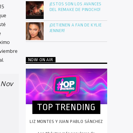
¡ESTOS SON LOS AVANCES
15
DEL REMAKE DE PINOCHO!
que
sté
¡DETIENEN A FAN DE KYLIE
JENNER!
e
óximo
oviembre
l.
NOW ON AIR
Nov
TOP TRENDING
LIZ MONTES Y JUAN PABLO SÁNCHEZ