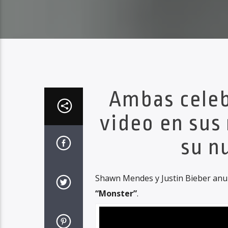
Ambas celeb
video en sus
su n
Shawn Mendes y Justin Bieber anun
“Monster”
.