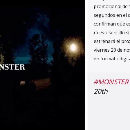
promocional de 
segundos en el 
confirman que e
nuevo sencillo s
estrenará el pr
viernes 20 de n
en formato digita
#MONSTER
20th