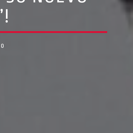
’!
20