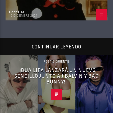
Haahil FM
15 DICIEMBRE 2021
CONTINUAR LEYENDO
POST SIGUIENTE
¡DUA LIPA LANZARÁ UN NUEVO
SENCILLO JUNTO A J BALVIN Y BAD
BUNNY!