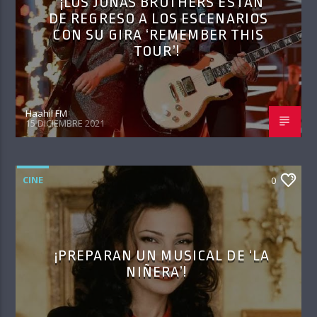
¡LOS JONAS BROTHERS ESTÁN
DE REGRESO A LOS ESCENARIOS
CON SU GIRA ‘REMEMBER THIS
TOUR’!
Haahil FM
15 DICIEMBRE 2021
CINE
0
¡PREPARAN UN MUSICAL DE ‘LA
NIÑERA’!