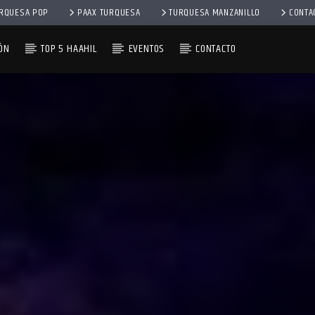
RQUESA POP
PAAX TURQUESA
TURQUESA MANZANILLO
CONTA
ÓN
TOP 5 HAAHIL
EVENTOS
CONTACTO
– 1RA EMISIÓN