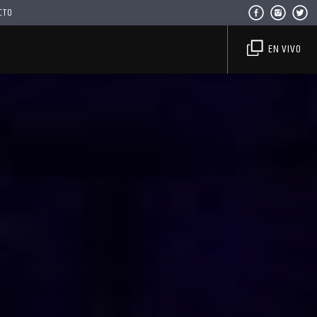
CTO
EN VIVO
Haahil FM