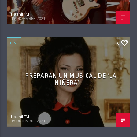
Haahil FM
15 DICIEMBRE 2021
CINE
0
¡PREPARAN UN MUSICAL DE ‘LA
NIÑERA’!
Haahil FM
15 DICIEMBRE 2021