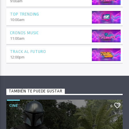
9:00
am
TOP TRENDING
10:00
am
CRONOS MUSIC
11:00
am
TRACK AL FUTURO
12:00
pm
TAMBIÉN TE PUEDE GUSTAR
CINE
6