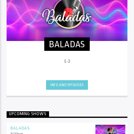
BALADAS
[...]
INFO AND EPISODES
UPCOMING SHOWS
BALADAS
8:00
pm