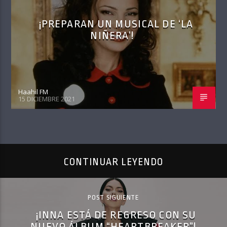
¡PREPARAN UN MUSICAL DE ‘LA
NIÑERA’!
Haahil FM
15 DICIEMBRE 2021
CONTINUAR LEYENDO
POST SIGUIENTE
¡INNA ESTÁ DE REGRESO CON SU
NUEVO ÁLBUM “HEARTBREAKER”!