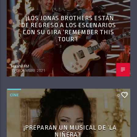
¡LOS JONAS BROTHERS ESTÁN
DE REGRESO A LOS ESCENARIOS
CON SU GIRA ‘REMEMBER THIS
TOUR’!
Haahil FM
15 DICIEMBRE 2021
CINE
0
¡PREPARAN UN MUSICAL DE ‘LA
NIÑERA’!