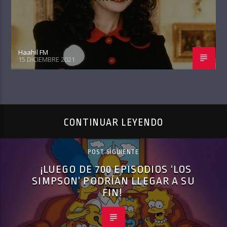
Haahil FM
15 DICIEMBRE 2021
CONTINUAR LEYENDO
POST SIGUIENTE
¡LUEGO DE 700 EPISODIOS ‘LOS
SIMPSON’ PODRÍAN LLEGAR A SU
FIN!