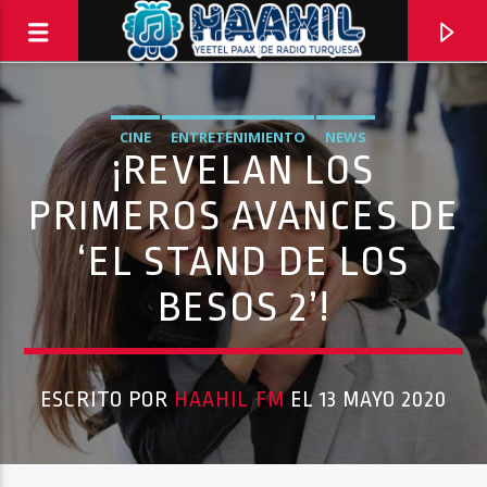
CINE
ENTRETENIMIENTO
NEWS
¡REVELAN LOS
PRIMEROS AVANCES DE
‘EL STAND DE LOS
BESOS 2’!
ESCRITO POR
HAAHIL FM
EL 13 MAYO 2020
PROGRAMA ACTUAL
ELECTRICITY
10:00 PM
11:59 PM