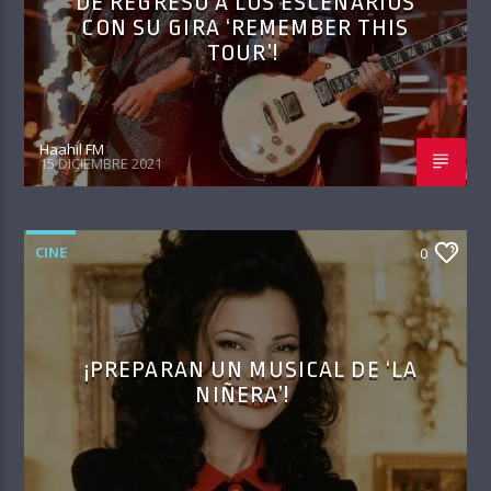
DE REGRESO A LOS ESCENARIOS
CON SU GIRA ‘REMEMBER THIS
TOUR’!
Haahil FM
15 DICIEMBRE 2021
CINE
0
¡PREPARAN UN MUSICAL DE ‘LA
NIÑERA’!