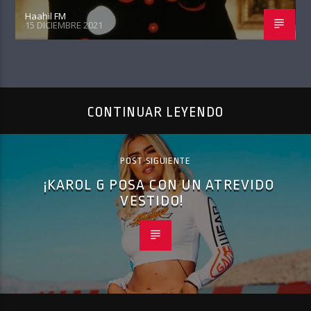
Haahil FM
15 DICIEMBRE 2021
CONTINUAR LEYENDO
POST SIGUIENTE
¡KAROL G POSA CON UN ATREVIDO
VESTIDO!