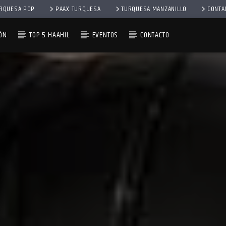
RQUESA POP
PAAX TURQUESA
TURQUESA MANZANILLO
CONTA
ÓN
TOP 5 HAAHIL
EVENTOS
CONTACTO