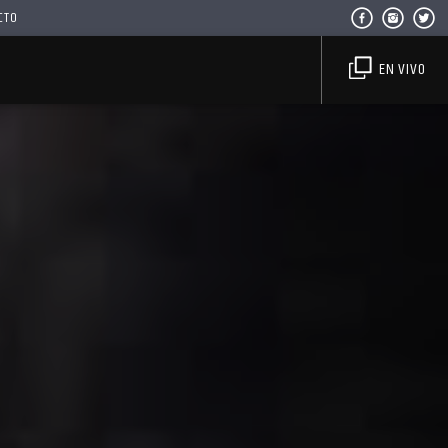
CTO
EN VIVO
Haahil FM