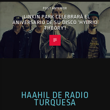
POST ANTERIOR
¡LINKIN PARK CELEBRARÁ EL
ANIVERSARIO DE SU DISCO ‘HYBRID
THEORY’!
HAAHIL DE RADIO
TURQUESA