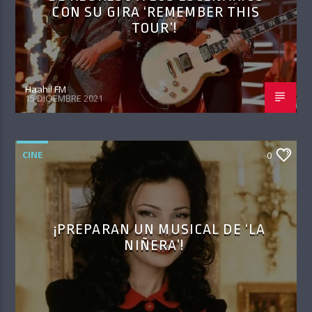
CON SU GIRA ‘REMEMBER THIS
TOUR’!
Haahil FM
15 DICIEMBRE 2021
CINE
0
¡PREPARAN UN MUSICAL DE ‘LA
NIÑERA’!