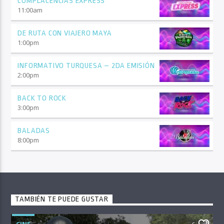
COMPLACENCIAS EXPRESS
11:00
am
DE RUTA CON VIAJERO MAYA
1:00
pm
INFORMATIVO TURQUESA – 2DA EMISIÓN
2:00
pm
BACK TO ROCK
3:00
pm
BALADAS
8:00
pm
TAMBIÉN TE PUEDE GUSTAR
CINE