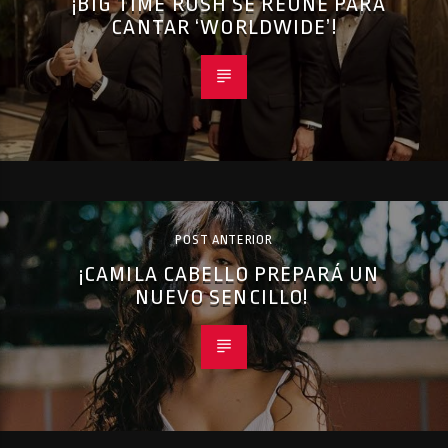
¡BIG TIME RUSH SE REUNE PARA
CANTAR ‘WORLDWIDE’!
POST ANTERIOR
¡CAMILA CABELLO PREPARÁ UN
NUEVO SENCILLO!