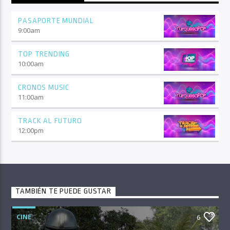
PASAPORTE MUNDIAL
9:00
am
TOP TRENDING
10:00
am
CRONOS MUSIC
11:00
am
TRACK AL FUTURO
12:00
pm
TAMBIÉN TE PUEDE GUSTAR
CINE
6