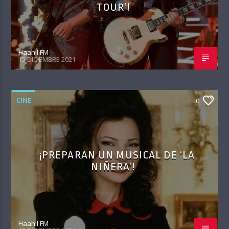
TOUR’!
Haahil FM
15 DICIEMBRE 2021
CINE
0
¡PREPARAN UN MUSICAL DE ‘LA
NIÑERA’!
Haahil FM