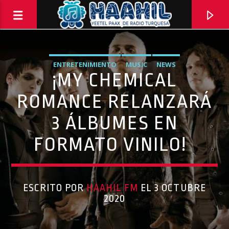
ENTRETENIMIENTO
MUSIC
NEWS
¡MY CHEMICAL
ROMANCE RELANZARÁ
3 ÁLBUMES EN
FORMATO VINILO!
ESCRITO POR
HAAHIL FM
EL 3 OCTUBRE
PROGRAMA ACTUAL
2020
PASAPORTE MUNDIAL
9:00 AM
10:00 AM