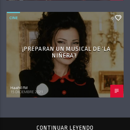
CINE
0
¡PREPARAN UN MUSICAL DE ‘LA
NIÑERA’!
Haahil FM
15 DICIEMBRE 2021
CONTINUAR LEYENDO