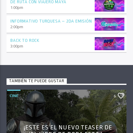
DE RUTA CON VIAJERO MAYA
1:00
pm
INFORMATIVO TURQUESA – 2DA EMISIÓN
2:00
pm
BACK TO ROCK
3:00
pm
TAMBIÉN TE PUEDE GUSTAR
CINE
6
¡ESTE ES EL NUEVO TEASER DE