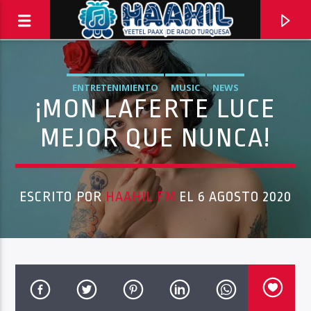
ENTRETENIMIENTO
MUSIC
NEWS
¡MON LAFERTE LUCE
MEJOR QUE NUNCA!
ESCRITO POR
HAAHIL FM
EL 6 AGOSTO 2020
PROGRAMA ACTUAL
INFORMATIVO TURQUESA – 1RA EMISIÓN
6:30 AM
8:30 AM