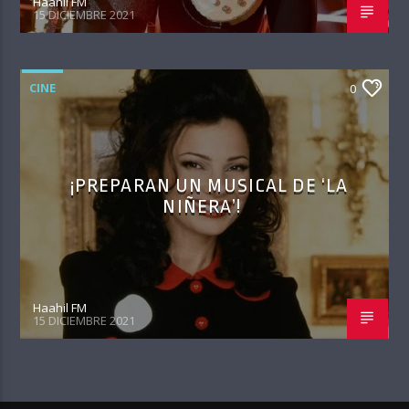
Haahil FM
15 DICIEMBRE 2021
CINE
0
¡PREPARAN UN MUSICAL DE ‘LA
NIÑERA’!
Haahil FM
15 DICIEMBRE 2021