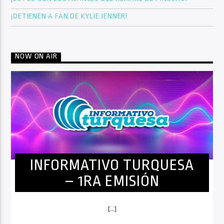
¡DETIENEN A FAN DE KYLIE JENNER!
NOW ON AIR
INFORMATIVO TURQUESA
– 1RA EMISIÓN
[...]