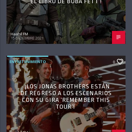
‘EL LIBRO DE BOBA FETT’!
Haahil FM
15 DICIEMBRE 2021
ENTRETENIMIENTO
0
¡LOS JONAS BROTHERS ESTÁN
DE REGRESO A LOS ESCENARIOS
CON SU GIRA ‘REMEMBER THIS
TOUR’!