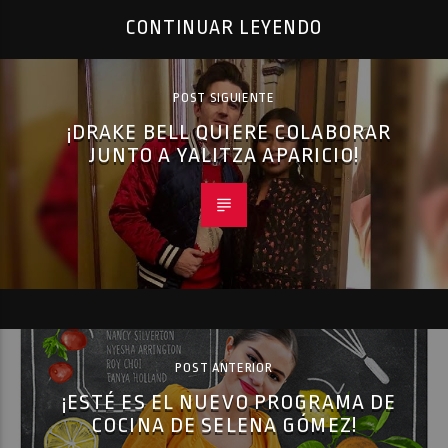
CONTINUAR LEYENDO
POST SIGUIENTE
¡DRAKE BELL QUIERE COLABORAR
JUNTO A YALITZA APARICIO!
POST ANTERIOR
¡ESTÉ ES EL NUEVO PROGRAMA DE
COCINA DE SELENA GÓMEZ!