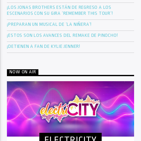
¡LOS JONAS BROTHERS ESTÁN DE REGRESO A LOS
ESCENARIOS CON SU GIRA ‘REMEMBER THIS TOUR’!
¡PREPARAN UN MUSICAL DE ‘LA NIÑERA’!
¡ESTOS SON LOS AVANCES DEL REMAKE DE PINOCHO!
¡DETIENEN A FAN DE KYLIE JENNER!
NOW ON AIR
ELECTRICITY