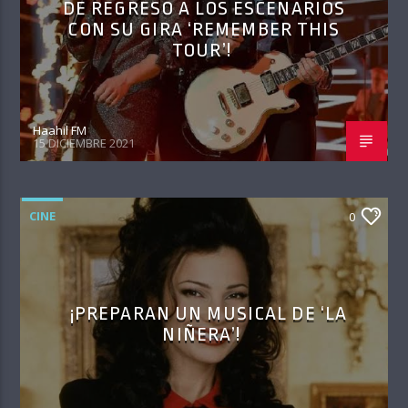
DE REGRESO A LOS ESCENARIOS
CON SU GIRA ‘REMEMBER THIS
TOUR’!
Haahil FM
15 DICIEMBRE 2021
CINE
0
¡PREPARAN UN MUSICAL DE ‘LA
NIÑERA’!