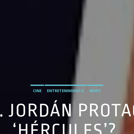
CINE
ENTRETENIMIENTO
NEWS
. JORDÁN PROT
‘HÉRCULES’?