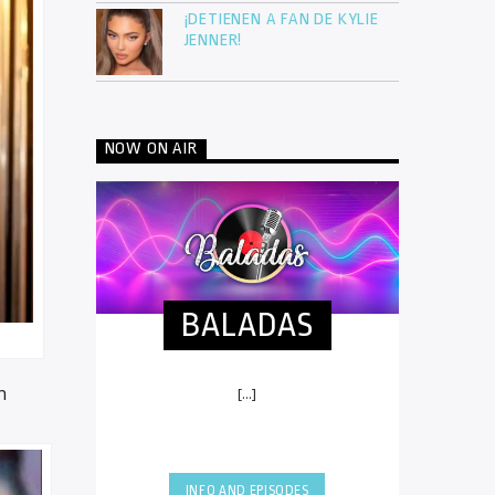
¡DETIENEN A FAN DE KYLIE
JENNER!
NOW ON AIR
BALADAS
n
[...]
INFO AND EPISODES