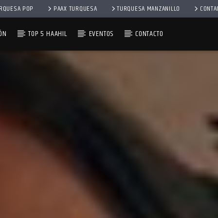
RQUESA POP
PAAX TURQUESA
TURQUESA MANZANILLO
CONTA
ÓN
TOP 5 HAAHIL
EVENTOS
CONTACTO