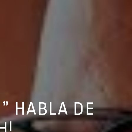
I” HABLA DE
H!