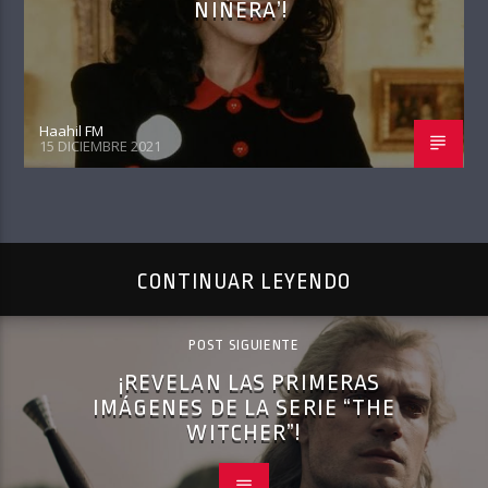
NIÑERA’!
Haahil FM
15 DICIEMBRE 2021
CONTINUAR LEYENDO
POST SIGUIENTE
¡REVELAN LAS PRIMERAS
IMÁGENES DE LA SERIE “THE
WITCHER”!