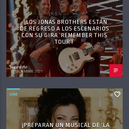
¡LOS JONAS BROTHERS ESTÁN
DE REGRESO A LOS ESCENARIOS
CON SU GIRA ‘REMEMBER THIS
TOUR’!
Haahil FM
15 DICIEMBRE 2021
CINE
0
¡PREPARAN UN MUSICAL DE ‘LA