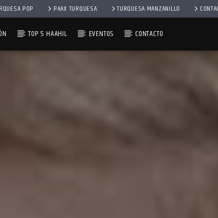
RQUESA POP
PAAX TURQUESA
TURQUESA MANZANILLO
CONTA
ÓN
TOP 5 HAAHIL
EVENTOS
CONTACTO